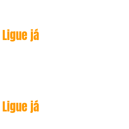
service Estamos sempre prontos
para atender
Ligue já
(+351 927 179 648
)
We are always ready to electric
service Estamos sempre prontos
para atender
Ligue já
(+351 927 179 648
)