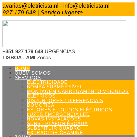
avarias@eletricista.nl - info@eletricista.nl
927 179 648 | Serviço Urgente
+351 927 179 648
URGÊNCIAS
LISBOA - AML
Zonas
HOME
QUEM SOMOS
SERVIÇOS
ELECTRICIDADE
BOMBA SUBMERSÍVEL
MONTAGEM CARREGAMENTO VEÍCULOS
ELÉTRICOS
DISJUNTORES / DIFERENCIAIS
DOMÓTICA
ESTORES E TOLDOS ELÉCTRICOS
LUZES EMERGÊNCIA LED
NOVAS INSTALAÇÕES
SUBST PLAFON ESCADA
SUBSTITUIR QUADRO
EXTRACTOR CHAMINÉ