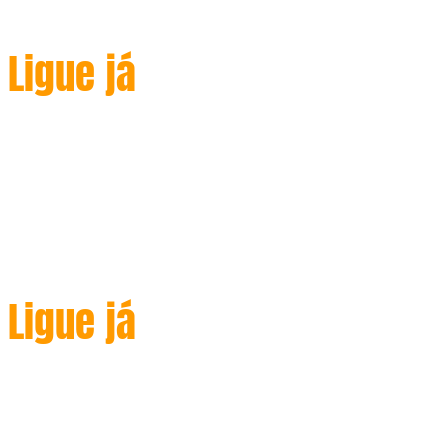
para atender
Ligue já
(+351 927 179 648
)
We are always ready to electric
service Estamos sempre prontos
para atender
Ligue já
(+351 927 179 648
)
We are always ready to electric