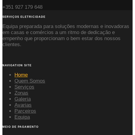
+351 927 179 648
SERVIÇOS ELETRICIDADE
Equipa preparada para soluções modernas e inovadoras
em casas e comércios a um ritmo de dedicação e
empenho que proporcionam o bem estar dos nossos
clientes.
NAVIGATION SITE
Home
Quem Somos
Serviços
Zonas
Galeria
Avarias
Parceiros
Equipa
MEIO DE PAGAMENTO