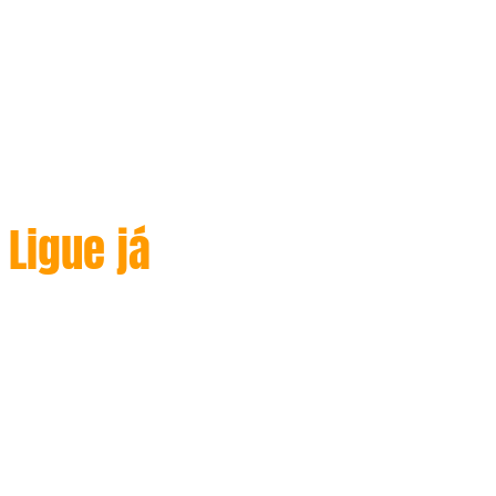
)
We are always ready to electric
service Estamos sempre prontos
para atender
Ligue já
(+351 927 179 648
)
We are always ready to electric
service Estamos sempre prontos
para atender