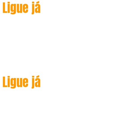
Ligue já
(+351 927 179 648
)
We are always ready to electric
service Estamos sempre prontos
para atender
Ligue já
(+351 927 179 648
)
We are always ready to electric
service Estamos sempre prontos