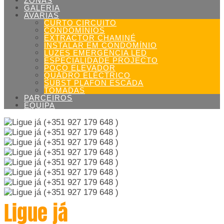
ZONAS
GALERIA
AVARIAS
CURTO CIRCUITO
CONDOMÍNIOS
EXTRACTOR CHAMINÉ
INSTALAR EM CONDOMÍNIO
LUZES EMERGÊNCIA LED
ESPECIALIDADE PROJECTO
POÇO ELEVADOR
QUADRO ELÉCTRICO
SUBST PLAFON ESCADA
TOMADAS
PARCEIROS
EQUIPA
Ligue já
(+351 927 179 648