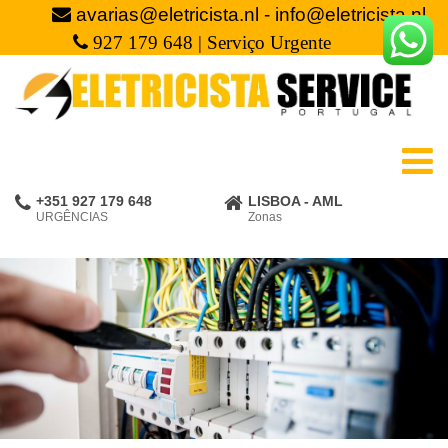
avarias@eletricista.nl - info@eletricista.nl
927 179 648 | Serviço Urgente
+351 927 179 648
LISBOA - AML
URGÊNCIAS
Zonas