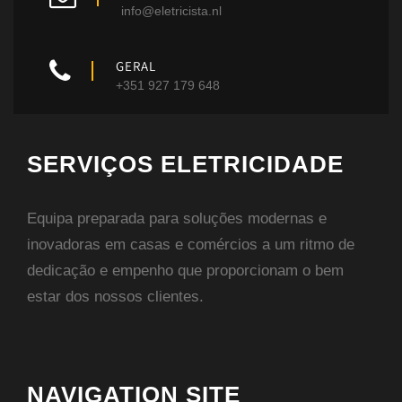
info@eletricista.nl
GERAL
+351 927 179 648
SERVIÇOS ELETRICIDADE
Equipa preparada para soluções modernas e
inovadoras em casas e comércios a um ritmo de
dedicação e empenho que proporcionam o bem
estar dos nossos clientes.
NAVIGATION SITE