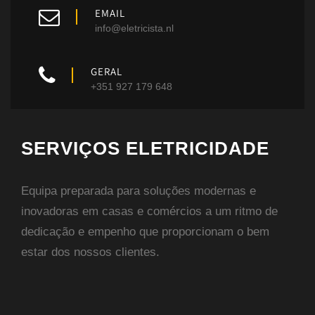
EMAIL
info@eletricista.nl
GERAL
+351 927 179 648
SERVIÇOS ELETRICIDADE
Equipa preparada para soluções modernas e
inovadoras em casas e comércios a um ritmo de
dedicação e empenho que proporcionam o bem
estar dos nossos clientes.