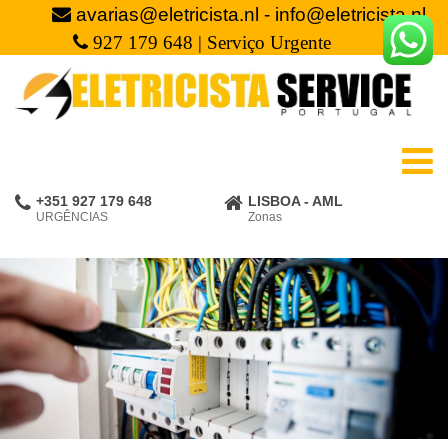
avarias@eletricista.nl - info@eletricista.nl
927 179 648 | Serviço Urgente
+351 927 179 648
LISBOA - AML
URGÊNCIAS
Zonas